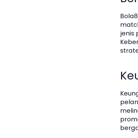
Bola8
match
jenis
Keber
strat
Ke
Keung
pelan
melin
promo
berga