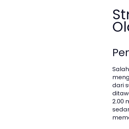
St
Ol
Pe
Salah
menge
dari 
ditaw
2.00
sedan
memah