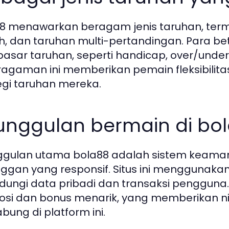
8 menawarkan beragam jenis taruhan, term
, dan taruhan multi-pertandingan. Para bet
 pasar taruhan, seperti handicap, over/under,
agaman ini memberikan pemain fleksibilit
egi taruhan mereka.
unggulan bermain di bo
gulan utama bola88 adalah sistem keama
ggan yang responsif. Situs ini menggunakan 
dungi data pribadi dan transaksi pengguna. 
si dan bonus menarik, yang memberikan nil
bung di platform ini.