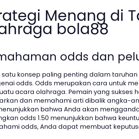
rategi Menang di 
ahraga bola88
mahaman odds dan pel
 satu konsep paling penting dalam taruh
nai odds. Odds merupakan cara untuk men
suatu acara olahraga. Pemain yang sukses
arkan dan memahami arti dibalik angka-an
 menunjukkan bahwa Anda akan menggandak
gkan odds 1.50 menunjukkan bahwa keuntun
ami odds, Anda dapat membuat keputusan 