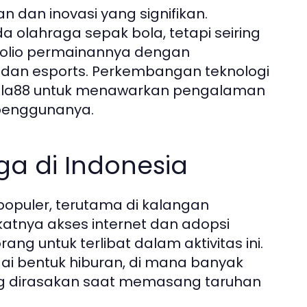
n dan inovasi yang signifikan.
olahraga sepak bola, tetapi seiring
folio permainannya dengan
dan esports. Perkembangan teknologi
ola88 untuk menawarkan pengalaman
 penggunanya.
ga di Indonesia
populer, terutama di kalangan
gkatnya akses internet dan adopsi
g untuk terlibat dalam aktivitas ini.
gai bentuk hiburan, di mana banyak
ng dirasakan saat memasang taruhan