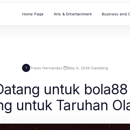
Home Page
Arts & Entertainment
Business and 
Travis Hernandez
·
May 9, 2026
·
Gambling
T
atang untuk bola88 d
g untuk Taruhan Ol