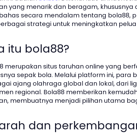
an yang menarik dan beragam, khususnya da
has secara mendalam tentang bola88, pla
erbagai strategi untuk meningkatkan pel
 itu bola88?
8 merupakan situs taruhan online yang berf
snya sepak bola. Melalui platform ini, pa
gai ajang olahraga global dan lokal, dari li
men regional. Bola88 memberikan kemudah
an, membuatnya menjadi pilihan utama bag
jarah dan perkembanga