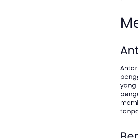
Me
An
Anta
peng
yang 
peng
memil
tanpa
Ber