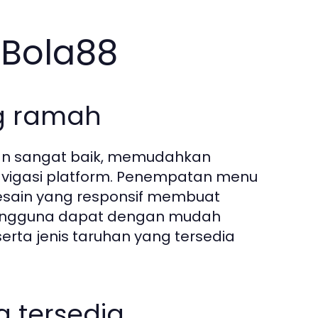
 Bola88
g ramah
an sangat baik, memudahkan
igasi platform. Penempatan menu
desain yang responsif membuat
engguna dapat dengan mudah
serta jenis taruhan yang tersedia
g tersedia