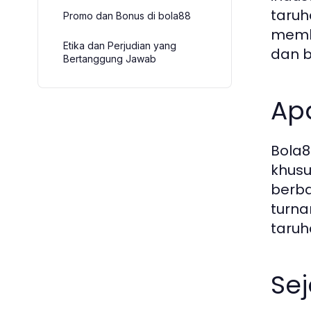
taruh
Promo dan Bonus di bola88
memba
Etika dan Perjudian yang
dan b
Bertanggung Jawab
Apa
Bola8
khusu
berba
turna
taruh
Se