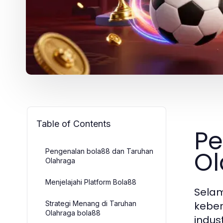
Table of Contents
Pe
Ol
Pengenalan bola88 dan Taruhan
Olahraga
Menjelajahi Platform Bola88
Selam
Strategi Menang di Taruhan
keber
Olahraga bola88
indus