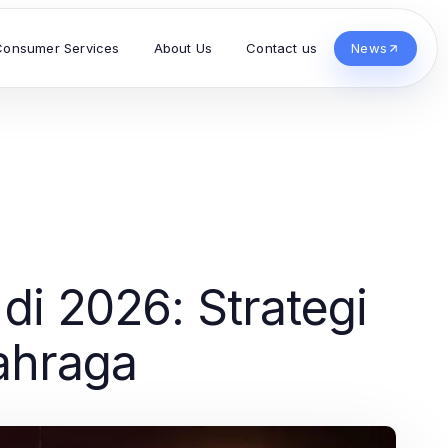
Consumer Services
About Us
Contact us
News
i 2026: Strategi
ahraga